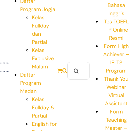
Daftar
Bahasa
Program Jogja
Inggris
Kelas
Tes TOEFL
Fullday
ITP Online
dan
Resmi
Partial
Form High
Kelas
Achiever –
Exclusive
IELTS
Search
Malam
Program
for:
Daftar
Thank You
Program
Webinar
Medan
Virtual
Kelas
Assistant
Fullday &
Form
Partial
Teaching
English for
Master –