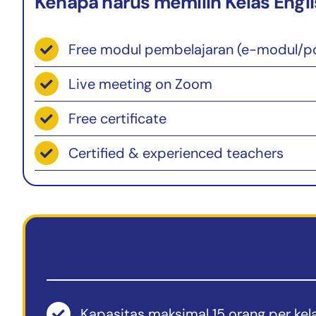
Kenapa harus memilih Kelas Englis
Free modul pembelajaran (e-modul/p
Live meeting on Zoom
Free certificate
Certified & experienced teachers
Kapasitas maksimal 15 orang per kel