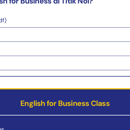
h for Business di Titik Nol?
df)
English for Business Class
as