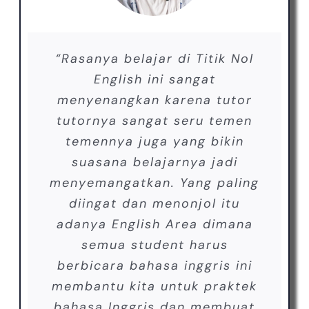
“Rasanya belajar di Titik Nol
“Selama Belajar di Titik Nol
aku merasakan dapat tutor
English ini sangat
menyenangkan karena tutor
yang bisa ngajarin kita
tutornya sangat seru temen
sedetail itu dan punya tips
temennya juga yang bikin
and trick untuk bisa
memahami materi dengan
suasana belajarnya jadi
mudah, serta kurikulum di Titik
menyemangatkan. Yang paling
Nol English yang sangat detail
diingat dan menonjol itu
adanya English Area dimana
dan sangat bertahap”
semua student harus
berbicara bahasa inggris ini
Putri Andini
,
Akuntansi Universitas
membantu kita untuk praktek
Nasional Pasim
bahasa Inggris dan membuat