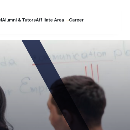
l
Alumni & Tutors
Affiliate Area
Career