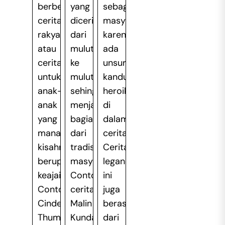
berbentuk
yang
sebagian
cerita
diceritakan
masyarakat
rakyat
dari
karena
atau
mulut
ada
cerita
ke
unsur
untuk
mulut,
kandungan
anak-
sehingga
heroik
anak
menjadi
di
yang
bagian
dalam
mana
dari
ceritanya.
kisahnya
tradisi
Cerita
berupa
masyarakat.
leganda
keajaiban.
Contohnya,
ini
Contohnya,
cerita
juga
Cinderella,
Malin
berasal
Thumbelina,
Kundang.
dari