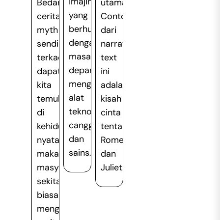
imajinatif
Bedanya,
utama.
yang
cerita
Contoh
berhubungan
myth
dari
dengan
sendiri
narrative
masa
terkadang
text
depan
dapat
ini
menggunakan
kita
adalah
alat
temukan
kisah
teknologi
di
cinta
canggih
kehidupan
tentang
dan
nyata,
Romeo
sains.
makanya
dan
masyarakat
Juliet.
sekitar
biasanya
menganggap