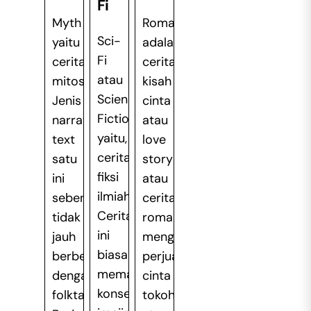
Fi
Myth
Romance
Sci-
yaitu
adalah
Fi
cerita
cerita
atau
mitos.
kisah
Science
Jenis
cinta
Fiction
narrative
atau
yaitu,
text
love
cerita
satu
story
fiksi
ini
atau
ilmiah.
sebenarnya
cerita
Cerita
tidak
romantis
ini
jauh
mengenai
biasanya
berbeda
perjuangan
memakai
dengan
cinta
konsep
folktale.
tokoh