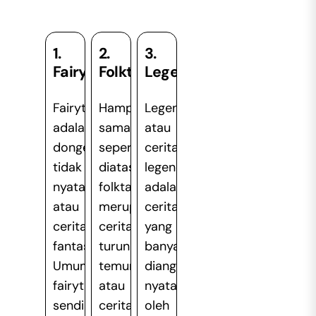
1.
2.
3.
Fairytale
Folktale
Legend
Fairytale
Hampir
Legend
adalah
sama
atau
dongeng
seperti
cerita
tidak
diatas,
legenda
nyata
folktale
adalah
atau
merupakan
cerita
cerita
cerita
yang
fantasi.
turun
banyak
Umumnya
temurun
dianggap
fairytale
atau
nyata
sendiri
cerita
oleh