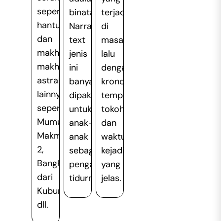
seperti
binatang.
terjadi
hantu
Narrative
di
dan
text
masa
makhluk-
jenis
lalu
makhluk
ini
dengan
astral
banyak
kronologis
lainnya,
dipakai
tempat,
seperti
untuk
tokoh,
Mumun,
anak-
dan
Makmum
anak
waktu
2,
sebagai
kejadian
Bangkit
pengantar
yang
dari
tidurnya.
jelas.
Kubur,
dll.