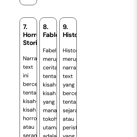
7.
8.
9.
Horror
Fable
History
Stories
Fabel
History
Narrative
merupakan
merupakan
text
cerita
narrative
ini
tentang
text
bercerita
kisah-
yang
tentang
kisah
bercerita
kisah-
yang
tentang
kisah
mana
sejarah
horror
tokoh
atau
atau
utamanya
peristiwa
seram
adalah
yang