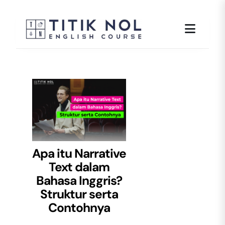
Skip
to
content
Apa itu Narrative
Text dalam
Bahasa Inggris?
Struktur serta
Contohnya