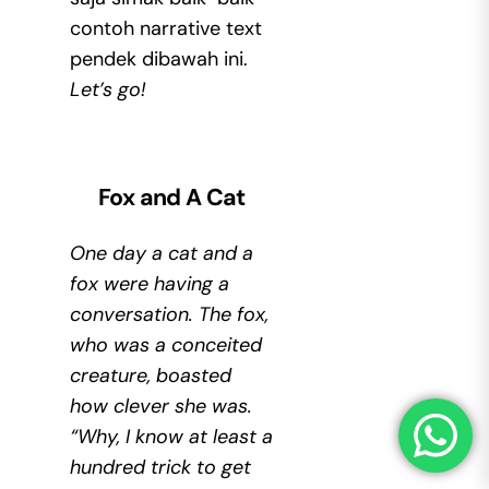
contoh narrative text
pendek dibawah ini.
Let’s go!
Fox and A Cat
One day a cat and a
fox were having a
conversation. The fox,
who was a conceited
creature, boasted
how clever she was.
“Why, I know at least a
hundred trick to get