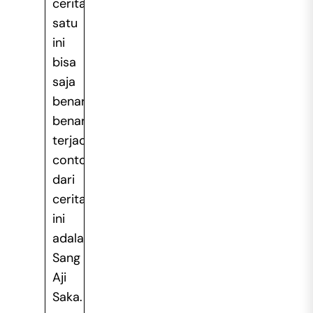
cerita
satu
ini
bisa
saja
benar-
benar
terjadi,
contoh
dari
cerita
ini
adalah
Sang
Aji
Saka.