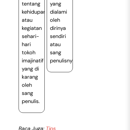
tentang
yang
kehidupan
dialami
atau
oleh
kegiatan
dirinya
sehari-
sendiri
hari
atau
tokoh
sang
imajinatif
penulisnya.
yang di
karang
oleh
sang
penulis.
Baca Juga:
Tips