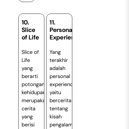
10.
11.
Slice
Personal
of Life
Experience
Slice of
Yang
Life
terakhir
yang
adalah
berarti
personal
potongan
experience,
kehidupan,
yaitu
merupakan
bercerita
cerita
tentang
yang
kisah
berisi
pengalaman