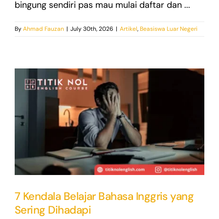
bingung sendiri pas mau mulai daftar dan ...
By
Ahmad Fauzan
|
July 30th, 2026
|
Artikel
,
Beasiswa Luar Negeri
7 Kendala Belajar Bahasa Inggris yang
Sering Dihadapi