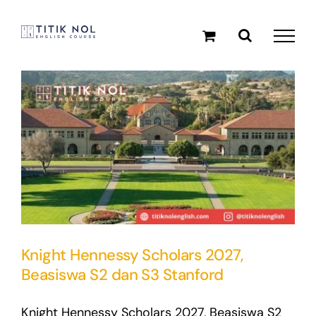
Skip
to
content
Knight Hennessy Scholars 2027,
Beasiswa S2 dan S3 Stanford
Knight Hennessy Scholars 2027, Beasiswa S2