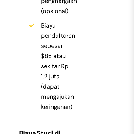
penghargaan
(opsional)
Biaya
pendaftaran
sebesar
$85 atau
sekitar Rp
1,2 juta
(dapat
mengajukan
keringanan)
Biaya Studi di