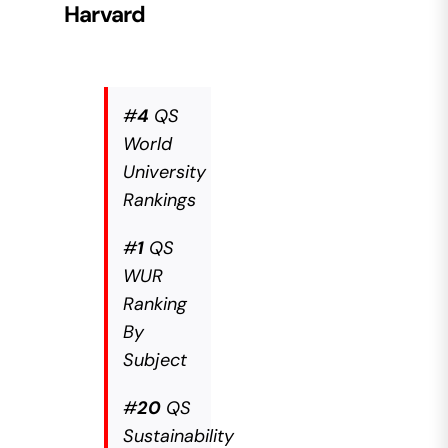
Harvard
#
4
QS
World
University
Rankings
#
1
QS
WUR
Ranking
By
Subject
#
20
QS
Sustainability