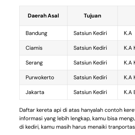
Daerah Asal
Tujuan
Bandung
Satsiun Kediri
K.A
Ciamis
Satsiun Kediri
K.A 
Serang
Satsiun Kediri
K.A 
Purwokerto
Satsiun Kediri
K.A 
Jakarta
Satsiun Kediri
K.A 
Daftar kereta api di atas hanyalah contoh keret
informasi yang lebih lengkap, kamu bisa meng
di kediri, kamu masih harus menaiki tranportas