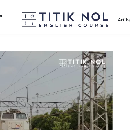
am
Artike