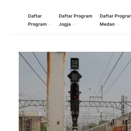
Skip
to
Daftar
Daftar Program
Daftar Progr
content
Program
Jogja
Medan