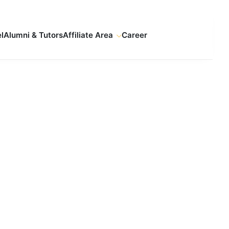
l
Alumni & Tutors
Affiliate Area
Career