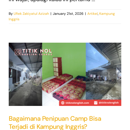
By
Ufiek Zakiyatul Azizah
|
January 21st, 2026
|
Artikel
,
Kampung
Inggris
Bagaimana Penipuan Camp Bisa
Terjadi di Kampung Inggris?