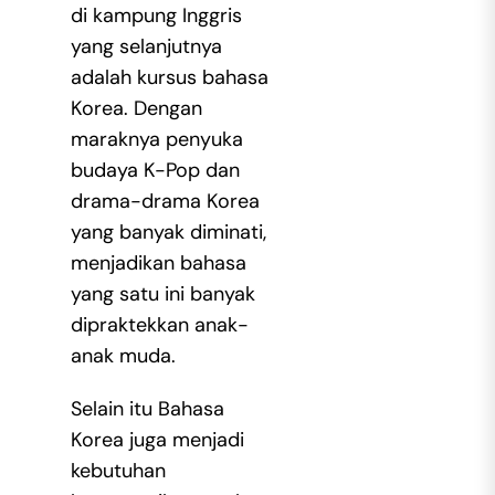
di kampung Inggris
yang selanjutnya
adalah kursus bahasa
Korea. Dengan
maraknya penyuka
budaya K-Pop dan
drama-drama Korea
yang banyak diminati,
menjadikan bahasa
yang satu ini banyak
dipraktekkan anak-
anak muda.
Selain itu Bahasa
Korea juga menjadi
kebutuhan