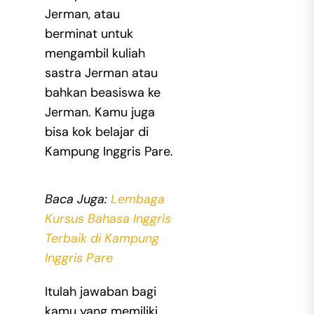
Jerman, atau
berminat untuk
mengambil kuliah
sastra Jerman atau
bahkan beasiswa ke
Jerman. Kamu juga
bisa kok belajar di
Kampung Inggris Pare.
Baca Juga:
Lembaga
Kursus Bahasa Inggris
Terbaik di Kampung
Inggris Pare
Itulah jawaban bagi
kamu yang memiliki