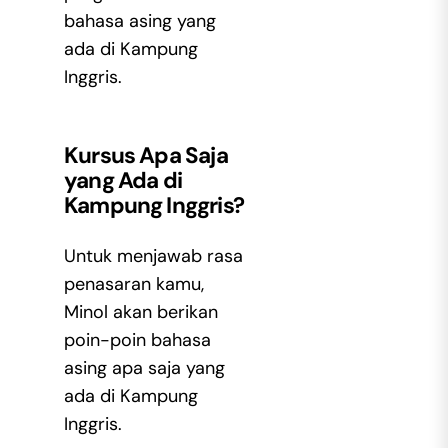
bahasa asing yang
ada di Kampung
Inggris.
Kursus Apa Saja
yang Ada di
Kampung Inggris?
Untuk menjawab rasa
penasaran kamu,
Minol akan berikan
poin-poin bahasa
asing apa saja yang
ada di Kampung
Inggris.