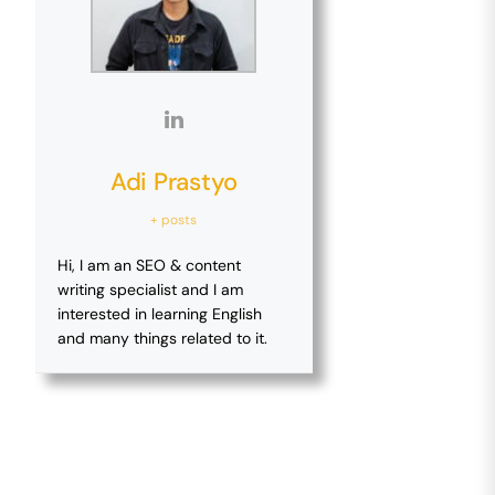
Adi Prastyo
+ posts
Hi, I am an SEO & content
writing specialist and I am
interested in learning English
and many things related to it.