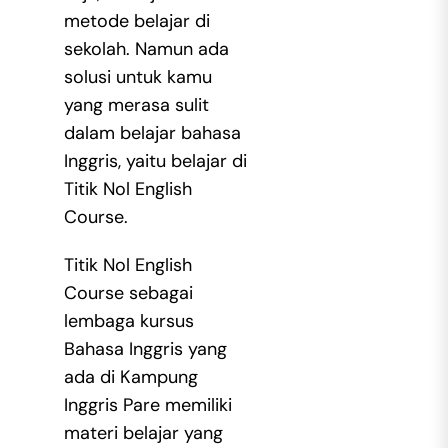
metode belajar di
sekolah. Namun ada
solusi untuk kamu
yang merasa sulit
dalam belajar bahasa
Inggris, yaitu belajar di
Titik Nol English
Course.
Titik Nol English
Course sebagai
lembaga kursus
Bahasa Inggris yang
ada di Kampung
Inggris Pare memiliki
materi belajar yang