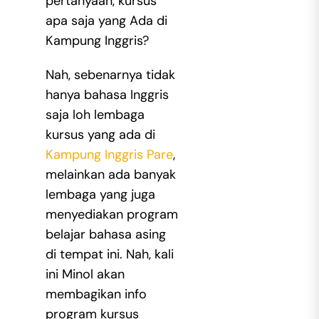
pertanyaan, kursus
apa saja yang Ada di
Kampung Inggris?
Nah, sebenarnya tidak
hanya bahasa Inggris
saja loh lembaga
kursus yang ada di
Kampung Inggris Pare
,
melainkan ada banyak
lembaga yang juga
menyediakan program
belajar bahasa asing
di tempat ini. Nah, kali
ini Minol akan
membagikan info
program kursus