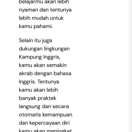
belajarmu akan lebih
nyaman dan tentunya
lebih mudah untuk
kamu pahami.
Selain itu juga
dukungan lingkungan
Kampung Inggris,
kamu akan semakin
akrab dengan bahasa
Inggris. Tentunya
kamu akan lebih
banyak praktek
langsung dan secara
otomatis kemampuan
dan kepercayaan diri
kamu akan meningkat