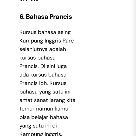
6. Bahasa Prancis
Kursus bahasa asing
Kampung Inggris Pare
selanjutnya adalah
kursus bahasa
Prancis. Di sini juga
ada kursus bahasa
Prancis loh. Kursus
bahasa yang satu ini
amat sanat jarang kita
temui, namun kamu
bisa belajar bahasa
yang satu ini di
Kampung Inggris.