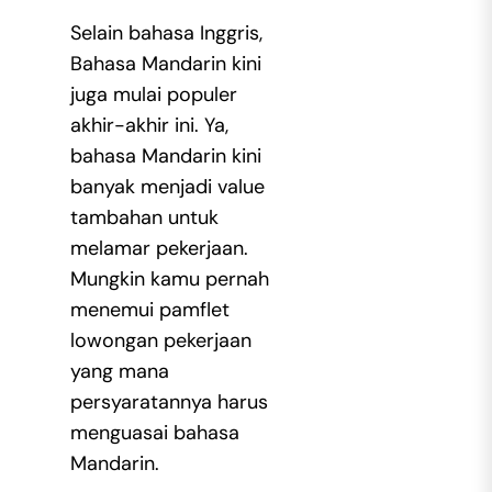
Selain bahasa Inggris,
Bahasa Mandarin kini
juga mulai populer
akhir-akhir ini. Ya,
bahasa Mandarin kini
banyak menjadi value
tambahan untuk
melamar pekerjaan.
Mungkin kamu pernah
menemui pamflet
lowongan pekerjaan
yang mana
persyaratannya harus
menguasai bahasa
Mandarin.