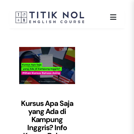
Skip
to
content
Kursus Apa Saja
yang Ada di
Kampung
Inggris? Info