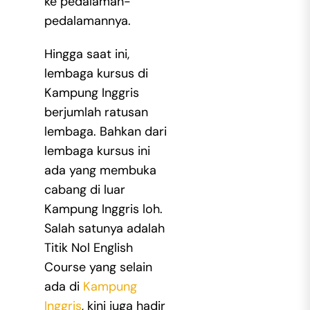
ke pedalaman-
pedalamannya.
Hingga saat ini,
lembaga kursus di
Kampung Inggris
berjumlah ratusan
lembaga. Bahkan dari
lembaga kursus ini
ada yang membuka
cabang di luar
Kampung Inggris loh.
Salah satunya adalah
Titik Nol English
Course yang selain
ada di
Kampung
Inggris
, kini juga hadir