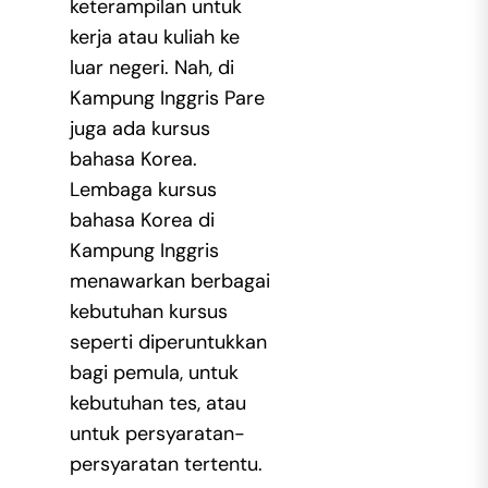
keterampilan untuk
kerja atau kuliah ke
luar negeri. Nah, di
Kampung Inggris Pare
juga ada kursus
bahasa Korea.
Lembaga kursus
bahasa Korea di
Kampung Inggris
menawarkan berbagai
kebutuhan kursus
seperti diperuntukkan
bagi pemula, untuk
kebutuhan tes, atau
untuk persyaratan-
persyaratan tertentu.