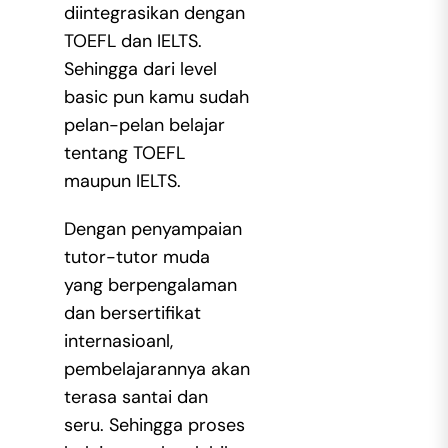
diintegrasikan dengan
TOEFL dan IELTS.
Sehingga dari level
basic pun kamu sudah
pelan-pelan belajar
tentang TOEFL
maupun IELTS.
Dengan penyampaian
tutor-tutor muda
yang berpengalaman
dan bersertifikat
internasioanl,
pembelajarannya akan
terasa santai dan
seru. Sehingga proses