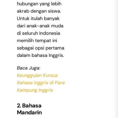
hubungan yang lebih
akrab dengan siswa.
Untuk itulah banyak
dari anak-anak muda
di seluruh Indonesia
memilih tempat ini
sebagai opsi pertama
dalam bahasa Inggris.
Baca Juga:
Keunggulan Kursus
Bahasa Inggris di Pare
Kampung Inggris
2. Bahasa
Mandarin