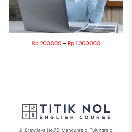
PRODUCT
HAS
MULTIPLE
VARIANTS.
THE
OPTIONS
Price
Rp
200.000
–
Rp
1.000.000
MAY
range:
BE
Rp 200.000
CHOSEN
through
ON
Rp 1.000.00
THE
PRODUCT
PAGE
Jl. Brawijaya No.75, Mangunrejo, Tulungrejo,