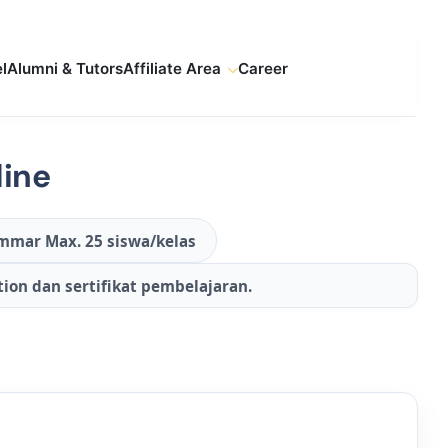
l
Alumni & Tutors
Affiliate Area
Career
ine
mmar Max. 25 siswa/kelas
otion dan sertifikat pembelajaran.