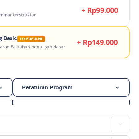
+ Rp99.000
mmar terstruktur
g Basic
TERPOPULER
+ Rp149.000
aran & latihan penulisan dasar
Peraturan Program
Siswa bersedia mengikuti progam belajar
sesuai pendaftaran.

Siswa yang tidak mengikuti placement
test dianggap siap menanggung