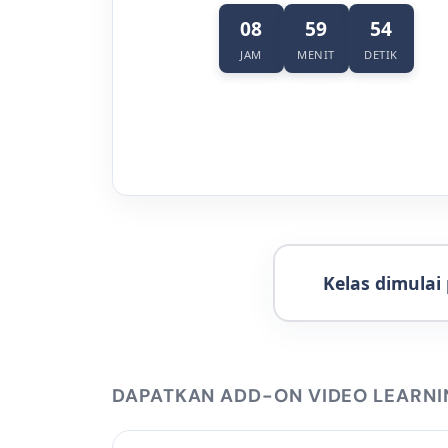
08
59
54
JAM
MENIT
DETIK
Kelas dimulai
DAPATKAN ADD-ON VIDEO LEARN