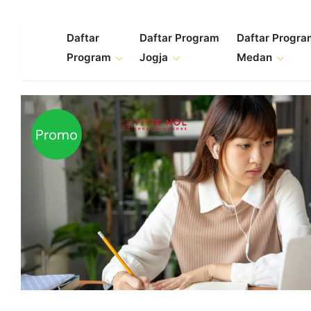
Skip
to
Daftar
Daftar Program
Daftar Progr
content
Program
Jogja
Medan
Promo