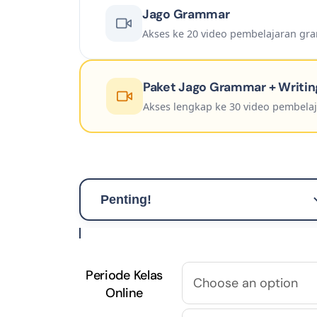
Jago Grammar
Akses ke 20 video pembelajaran gra
Paket Jago Grammar + Writin
Akses lengkap ke 30 video pembelaj
Penting!
Harap mengisi data diri sesuai dengan
identitas pendaftar yang bersangkutan.
Periode Kelas
Refresh laman ini jika Anda mengalami
Online
kendala ketika ingin mengganti