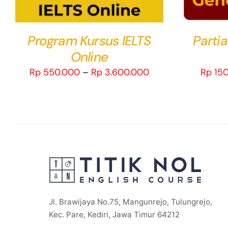
THE
OPTIONS
MAY
Program Kursus IELTS
Partia
BE
Online
CHOSEN
ON
Price
Rp
550.000
–
Rp
3.600.000
Rp
150
THE
range:
PRODUCT
Rp 550.000
PAGE
through
Rp 3.600.000
Jl. Brawijaya No.75, Mangunrejo, Tulungrejo,
Kec. Pare, Kediri, Jawa Timur 64212