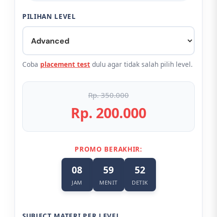
PILIHAN LEVEL
Coba
placement test
dulu agar tidak salah pilih level.
Rp. 350.000
Rp. 200.000
PROMO BERAKHIR:
08
59
52
JAM
MENIT
DETIK
SUBJECT MATERI PER LEVEL