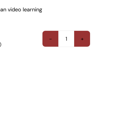
pembelajaran telah dimulai.
an video learning
Batas terakhir perpindahan program
adalah H-1 pembelajaran pukul 15.00
WIB.
Siswa tidak dapat meminta
Program
pengembalian biaya, kecuali karena
)
pergantian jadwal dari pihak Titik Nol
Paket
English Course.
General
English
Online
quantity