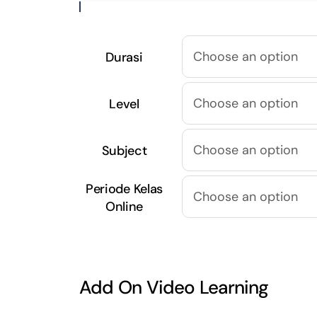
Harap mengisi data diri sesuai dengan
identitas pendaftar yang bersangkutan.
Durasi
Refresh laman ini jika Anda mengalami
kendala ketika ingin mengganti
Durasi/Level/Subject.
Level
Subject
Periode Kelas
Online
Add On Video Learning