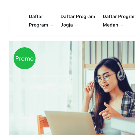
Skip
to
Daftar
Daftar Program
Daftar Progr
content
Program
Jogja
Medan
Promo