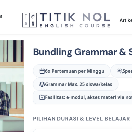
am
Artike
Bundling Grammar & 
6x Pertemuan per Minggu
Spe
Grammar Max. 25 siswa/kelas
Fasilitas: e-modul, akses materi via n
PILIHAN DURASI & LEVEL BELAJAR