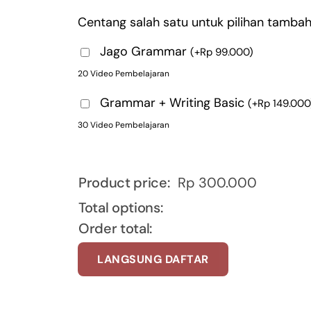
Centang salah satu untuk pilihan tambah
Jago Grammar
(
+
Rp
99.000
)
20 Video Pembelajaran
Grammar + Writing Basic
(
+
Rp
149.000
30 Video Pembelajaran
Product price:
Rp
300.000
Total options:
Order total:
LANGSUNG DAFTAR