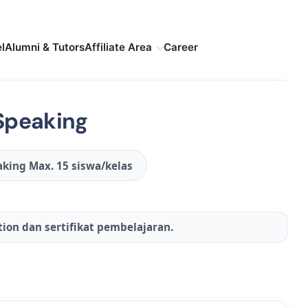
l
Alumni & Tutors
Affiliate Area
Career
Speaking
aking Max. 15 siswa/kelas
otion dan sertifikat pembelajaran.