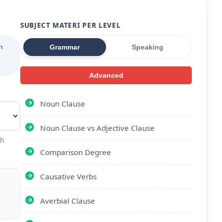
SUBJECT MATERI PER LEVEL
n
Grammar
Speaking
Advanced
Noun Clause
Noun Clause vs Adjective Clause
ih
Comparison Degree
Causative Verbs
Averbial Clause