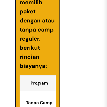
memilih
paket
dengan atau
tanpa camp
reguler,
berikut
rincian
biayanya:
Program
2 Minggu
Rp1.300.000
Rp
Tanpa Camp
Rp1.000.000
Rp