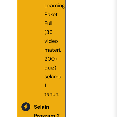
Learning
Paket
Full
(36
video
materi,
200+
quiz)
selama
1
tahun.
Selain
Program 2