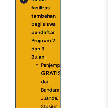
fasilitas
tambahan
bagi siswa
pendaftar
Program 2
dan 3
Bulan
:
Penjemputan
GRATIS
dari
Bandara
Juanda,
Stasiun