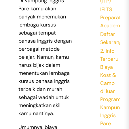
Di Kampung Inggris
(ITP)
Pare kamu akan
IELTS
banyak menemukan
Preparation
lembaga kursus
Academic
sebagai tempat
Daftar
bahasa Inggris dengan
Sekarang!
berbagai metode
2. Info
belajar. Namun, kamu
Terbaru
harus bijak dalam
Biaya
menentukan lembaga
Kost &
kursus bahasa Inggris
Camp
terbaik dan murah
di luar
sebagai wadah untuk
Program
meningkatkan skill
Kampung
kamu nantinya.
Inggris
Pare
Umumnya, biaya