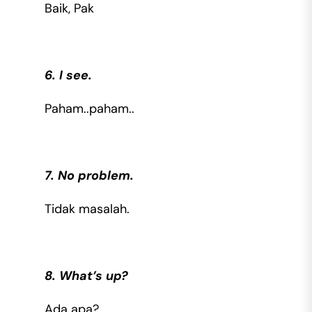
Baik, Pak
6. I see.
Paham..paham..
7. No problem.
Tidak masalah.
8. What’s up?
Ada apa?