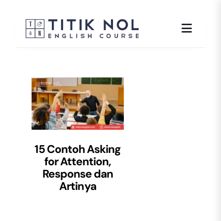
Skip
to
content
15
Contoh Asking
for Attention
,
Response dan
Artinya