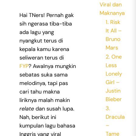
Viral
dan
Maknanya
Hai TNers! Pernah gak
1. Risk
sih ngerasa tiba-tiba
It All –
ada lagu yang
Bruno
nyangkut terus di
Mars
kepala kamu karena
2. One
seliweran terus di
Less
FYP
? Awalnya mungkin
Lonely
sebatas suka sama
Girl –
melodinya, tapi pas
Justin
cari tahu makna
Bieber
liriknya malah makin
3.
relate
dan susah lupa.
Dracula
Nah, berikut ini
–
kumpulan
lagu bahasa
Tame
Inggris yang viral