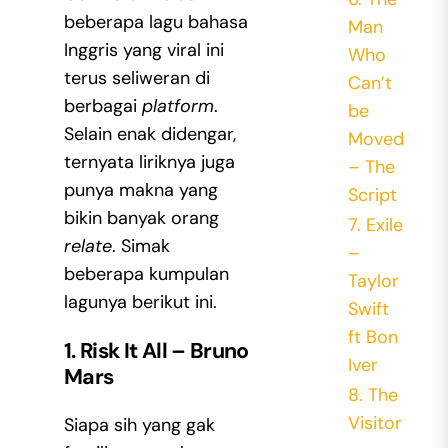
beberapa
lagu bahasa
Man
Inggris yang viral
ini
Who
terus seliweran di
Can’t
berbagai
platform
.
be
Selain enak didengar,
Moved
ternyata liriknya juga
– The
punya makna yang
Script
bikin banyak orang
7. Exile
relate
. Simak
–
beberapa kumpulan
Taylor
lagunya berikut ini.
Swift
ft Bon
1. Risk It All – Bruno
Iver
Mars
8. The
Visitor
Siapa sih yang gak