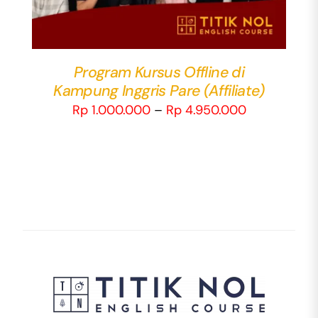
THE
OPTIONS
MAY
BE
Program Kursus Offline di
CHOSEN
Kampung Inggris Pare (Affiliate)
ON
Price
Rp
1.000.000
–
Rp
4.950.000
THE
PRODUCT
range:
PAGE
Rp 1.000.00
through
Rp 4.950.0