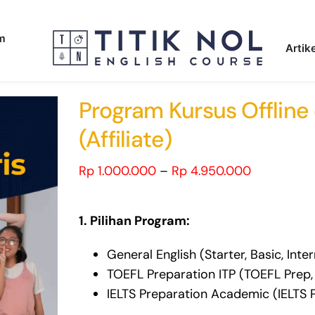
am
Artike
Program Kursus Offline
(Affiliate)
Price
Rp
1.000.000
–
Rp
4.950.000
range:
Rp 1.000.0
1. Pilihan Program:
through
Rp 4.950.
General English (Starter, Basic, Int
TOEFL Preparation ITP (TOEFL Prep,
IELTS Preparation Academic (IELTS P