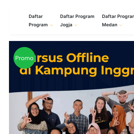
Skip
to
Daftar
Daftar Program
Daftar Progr
content
Program
Jogja
Medan
Promo