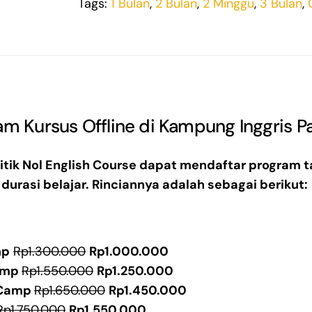
Tags:
1 Bulan
,
2 Bulan
,
2 Minggu
,
3 Bulan
,
am Kursus Offline di Kampung Inggris P
Titik Nol English Course dapat mendaftar program
durasi belajar. Rinciannya adalah sebagai berikut:
mp
Rp1.300.000
Rp1.000.000
amp
Rp1.550.000
Rp1.250.000
Camp
Rp1.650.000
Rp1.450.000
Rp1.750.000
Rp1.550.000