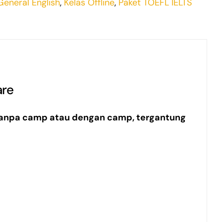
General English
,
Kelas Offline
,
Paket TOEFL IELTS
are
 tanpa camp atau dengan camp, tergantung