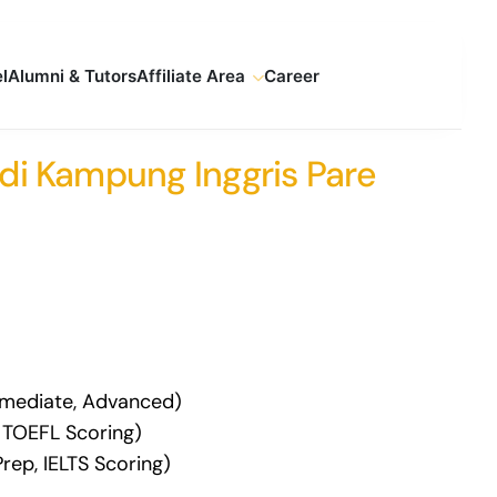
l
Alumni & Tutors
Affiliate Area
Career
 di Kampung Inggris Pare
00
000
ermediate, Advanced)
 TOEFL Scoring)
rep, IELTS Scoring)