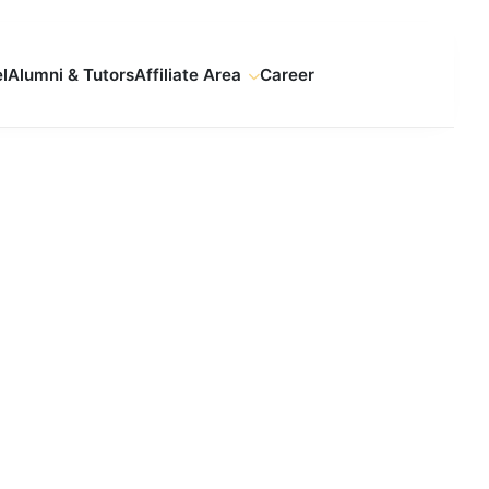
l
Alumni & Tutors
Affiliate Area
Career