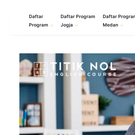
Skip
to
Daftar
Daftar Program
Daftar Progr
content
Program
Jogja
Medan