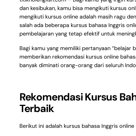
dan kesibukan, kamu bisa mengikuti kursus onl
mengikuti kursus online adalah masih ragu de
salah ada beberapa kursus bahasa Inggris onli
pembelajaran yang tetap efektif untuk menin
Bagi kamu yang memiliki pertanyaan “belajar b
memberikan rekomendasi kursus online bahasa
banyak diminati orang-orang dari seluruh Indo
Rekomendasi Kursus Baha
Terbaik
Berikut ini adalah kursus bahasa Inggris online