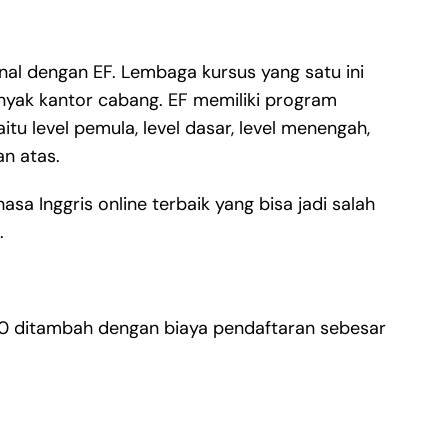
kenal dengan EF. Lembaga kursus yang satu ini
banyak kantor cabang. EF memiliki program
itu level pemula, level dasar, level menengah,
an atas.
sa Inggris online terbaik yang bisa jadi salah
.
00 ditambah dengan biaya pendaftaran sebesar