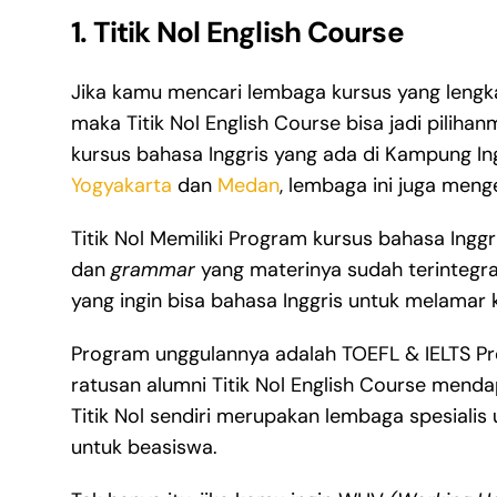
1. Titik Nol English Course
Jika kamu mencari lembaga kursus yang lengk
maka Titik Nol English Course bisa jadi piliha
kursus bahasa Inggris yang ada di Kampung Ing
Yogyakarta
dan
Medan
, lembaga ini juga men
Titik Nol Memiliki Program kursus bahasa Inggr
dan
grammar
yang materinya sudah terintegra
yang ingin bisa bahasa Inggris untuk melamar k
Program unggulannya adalah TOEFL & IELTS Pr
ratusan alumni Titik Nol English Course menda
Titik Nol sendiri merupakan lembaga spesialis
untuk beasiswa.