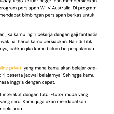
liday Visa)
ke luar negeri dan mempersiapkan
ya program persiapan WHV Australia. Di program
 mendapat bimbingan persiapan berkas untuk
r, jika kamu ingin bekerja dengan gaji fantastis
anyak hal harus kamu persiapkan. Nah di Titik
nnya, bahkan jika kamu belum berpengalaman
line privat
, yang mana kamu akan belajar
one-
diri beserta jadwal belajarnya. Sehingga kamu
hasa Inggris dengan cepat.
at interaktif dengan tutor-tutor muda yang
yang seru. Kamu juga akan mendapatkan
mbelajaran.