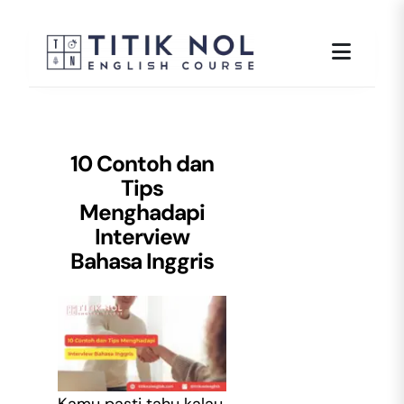
Skip
to
content
10 Contoh dan
Tips
Menghadapi
Interview
Bahasa Inggris
Kamu pasti tahu kalau