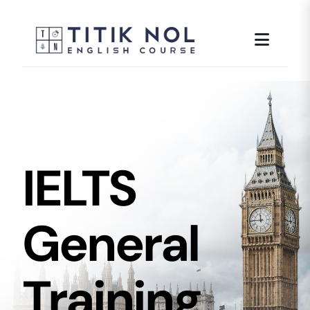
Skip
to
content
IELTS
General
Training