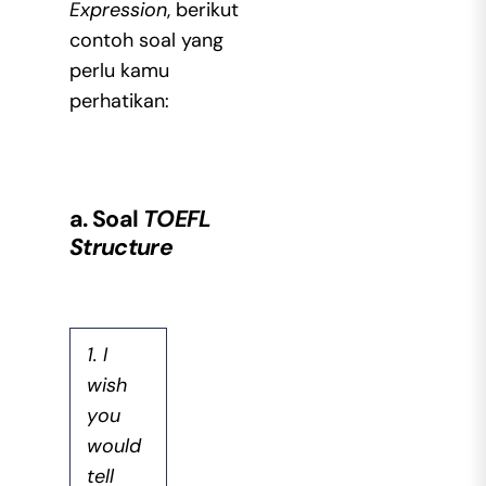
Expression
, berikut
contoh soal yang
perlu kamu
perhatikan:
a. Soal
TOEFL
Structure
1. I
wish
you
would
tell