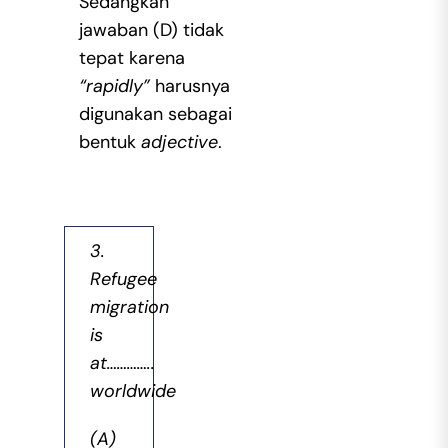
Sedangkan
jawaban (D) tidak
tepat karena
“rapidly”
harusnya
digunakan sebagai
bentuk
adjective
.
3.
Refugee
migration
is
at…………..
worldwide
(A)