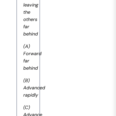
leaving
the
others
far
behind
(A)
Forward
far
behind
(B)
Advanced
rapidly
(C)
Advance