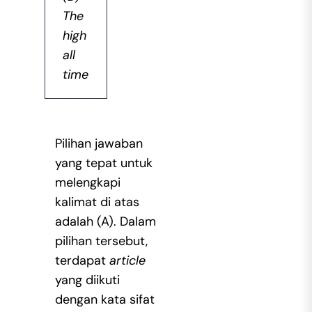
The
high
all
time
Pilihan jawaban
yang tepat untuk
melengkapi
kalimat di atas
adalah (A). Dalam
pilihan tersebut,
terdapat
article
yang diikuti
dengan kata sifat