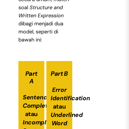
soal
Structure and
Written Expression
dibagi menjadi dua
model, seperti di
bawah ini:
Part
Part B
A
Error
Sentence
Identification
Completion
atau
atau
Underlined
Incomplete
Word