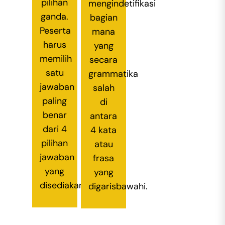
pilihan
mengindetifikasi
ganda.
bagian
Peserta
mana
harus
yang
memilih
secara
satu
grammatika
jawaban
salah
paling
di
benar
antara
dari 4
4 kata
pilihan
atau
jawaban
frasa
yang
yang
disediakan.
digarisbawahi.