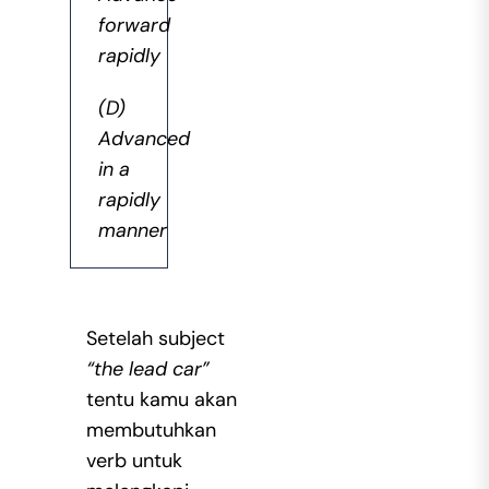
forward
rapidly
(D)
Advanced
in a
rapidly
manner
Setelah subject
“the lead car”
tentu kamu akan
membutuhkan
verb untuk