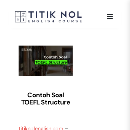
Skip
to
content
Contoh Soal
TOEFL Structure
titiknolenglish.com
–