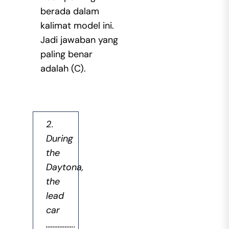
berada dalam
kalimat model ini.
Jadi jawaban yang
paling benar
adalah (C).
2.
During
the
Daytona,
the
lead
car
……………..