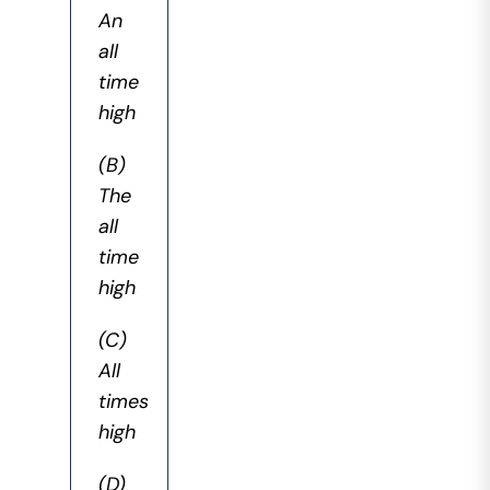
An
all
time
high
(B)
The
all
time
high
(C)
All
times
high
(D)