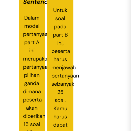
Sentence
Untuk
Dalam
soal
model
pada
pertanyaan
part B
part A
ini,
ini
peserta
merupakan
harus
pertanyaan
menjawab
pilihan
pertanyaan
ganda
sebanyak
dimana
25
peserta
soal.
akan
Kamu
diberikan
harus
15 soal
dapat