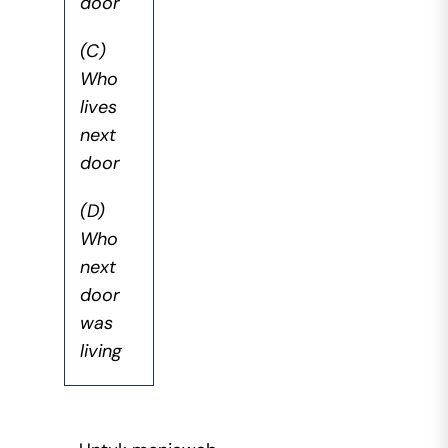
door
(C)
Who
lives
next
door
(D)
Who
next
door
was
living