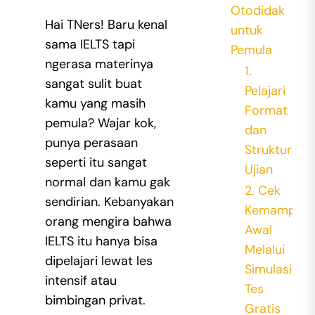
Otodidak
Hai TNers! Baru kenal
untuk
sama IELTS tapi
Pemula
ngerasa materinya
1.
sangat sulit buat
Pelajari
kamu yang masih
Format
pemula? Wajar kok,
dan
punya perasaan
Struktur
seperti itu sangat
Ujian
normal dan kamu gak
2. Cek
sendirian. Kebanyakan
Kemampua
orang mengira bahwa
Awal
IELTS itu hanya bisa
Melalui
dipelajari lewat les
Simulasi
intensif atau
Tes
bimbingan privat.
Gratis