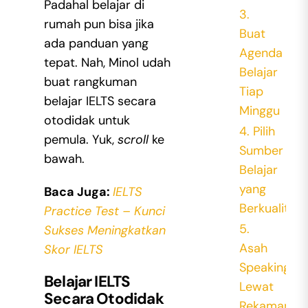
Padahal belajar di
3.
rumah pun bisa jika
Buat
ada panduan yang
Agenda
tepat. Nah, Minol udah
Belajar
buat rangkuman
Tiap
belajar IELTS secara
Minggu
otodidak untuk
4. Pilih
pemula. Yuk,
scroll
ke
Sumber
bawah.
Belajar
yang
Baca Juga:
IELTS
Berkualitas
Practice Test – Kunci
5.
Sukses Meningkatkan
Asah
Skor IELTS
Speaking
Belajar IELTS
Lewat
Secara Otodidak
Rekaman