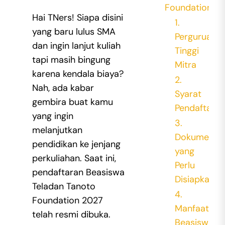
Foundation?
Hai TNers! Siapa disini
1.
yang baru lulus SMA
Perguruan
dan ingin lanjut kuliah
Tinggi
tapi masih bingung
Mitra
karena kendala biaya?
2.
Nah, ada kabar
Syarat
gembira buat kamu
Pendaftara
yang ingin
3.
melanjutkan
Dokumen
pendidikan ke jenjang
yang
perkuliahan. Saat ini,
Perlu
pendaftaran Beasiswa
Disiapkan
Teladan Tanoto
4.
Foundation 2027
Manfaat
telah resmi dibuka.
Beasiswa