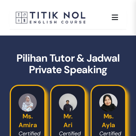
Skip
to
content
Pilihan Tutor & Jadwal
Private Speaking
Ms.
Mr.
Ms.
Amira
Ari
Ayla
Certified
Certified
Certified