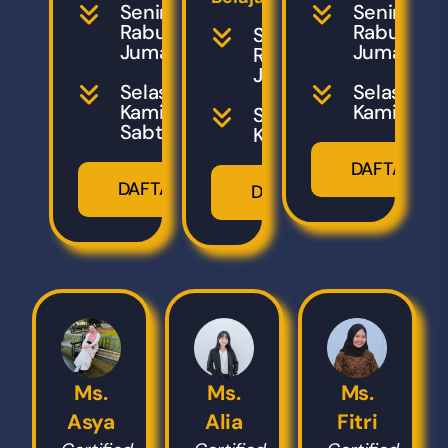
Senin,
Senin,
Rabu,
Rabu,
Senin,
Jumat
Jumat
Rabu,
Jumat
Selasa,
Selasa,
Kamis,
Kamis
Selasa,
Sabtu
Kamis
DAFTAR
DAFTAR
DAFTAR
Ms.
Ms.
Ms.
Asya
Alia
Fitri