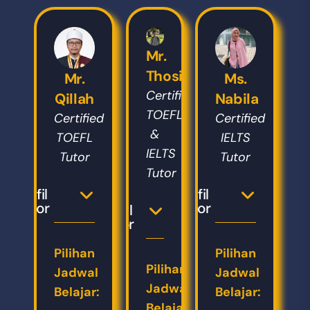
Mr.
Thosin
Mr.
Ms.
Certified
Qillah
Nabila
TOEFL
Certified
Certified
&
TOEFL
IELTS
IELTS
Tutor
Tutor
Tutor
Profil
Profil
Tutor
Tutor
Profil
Tutor
Pilihan
Pilihan
Pilihan
Jadwal
Jadwal
Jadwal
Belajar:
Belajar:
Belajar: