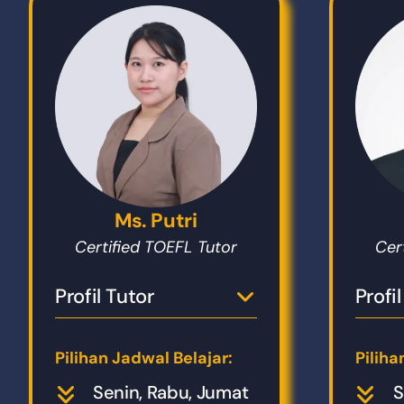
Ms. Putri
Certified TOEFL Tutor
Cer
Profil Tutor
Profi
Pilihan Jadwal Belajar:
Piliha
Senin, Rabu, Jumat
S