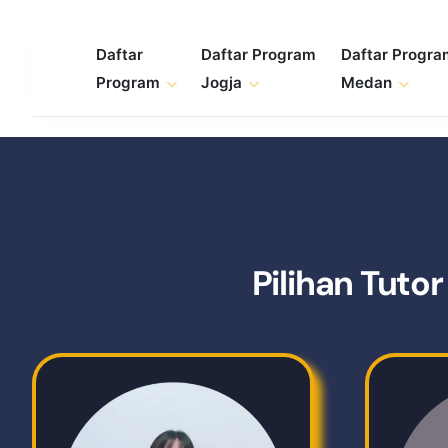
Skip
to
Daftar
Daftar Program
Daftar Progr
content
Program
Jogja
Medan
Pilihan Tuto