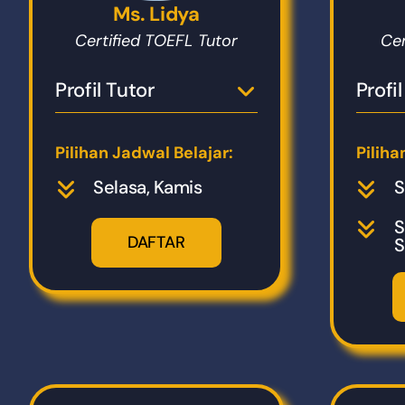
Ms. Lidya
Certified TOEFL Tutor
Cer
Profil Tutor
Profi
Pilihan Jadwal Belajar:
Piliha
Selasa, Kamis
S
S
DAFTAR
S