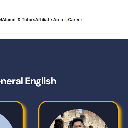
l
Alumni & Tutors
Affiliate Area
Career
neral English