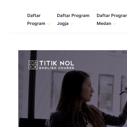
Skip
to
Daftar
Daftar Program
Daftar Progr
content
Program
Jogja
Medan