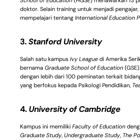
School of Education
(HGSE) menawarkan 13 p
doktor. Selain training untuk menjadi pengaj
mempelajari tentang
International Education P
3.
Stanford University
Salah satu kampus
Ivy League
di Amerika Serik
bernama
Graduate School of Education
(GSE)
dengan lebih dari 100 peminatan terkait bidan
yang berfokus kepada Psikologi Pendidikan,
Te
4.
University of Cambridge
Kampus ini memiliki
Faculty of Education
denga
Graduate Study
,
Undergraduate Study
,
The Po