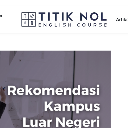
am
Artike