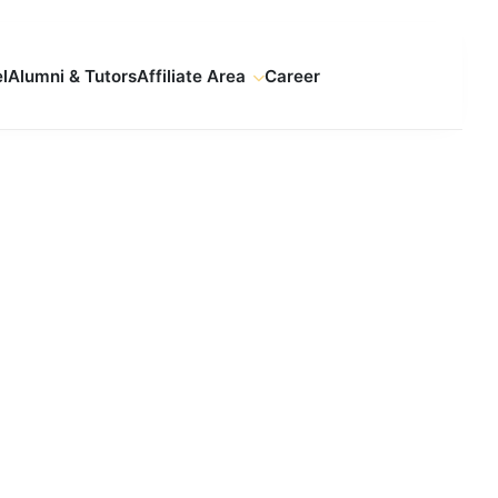
l
Alumni & Tutors
Affiliate Area
Career