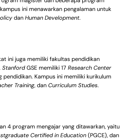
rogram magister dan beberapa program
ar, kampus ini menawarkan pengalaman untuk
olicy
dan
Human Development
.
at ini juga memiliki fakultas pendidikan
.
Stanford
GSE memiliki 17
Research Center
g pendidikan. Kampus ini memiliki kurikulum
acher Training
, dan
Curriculum Studies
.
n 4 program mengajar yang ditawarkan, yaitu
stgraduate Certified in Education
(PGCE), dan