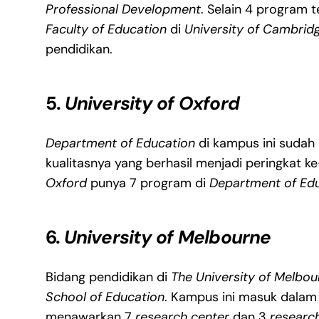
Professional Development
. Selain 4 program 
Faculty of Education
di
University of Cambrid
pendidikan.
5.
University of Oxford
Department of Education
di kampus ini sudah 
kualitasnya yang berhasil menjadi peringkat k
Oxford
punya 7 program di
Department of Ed
6.
University of Melbourne
Bidang pendidikan di
The University of Melbou
School of Education
. Kampus ini masuk dalam 
menawarkan 7
research center
dan 3
researc