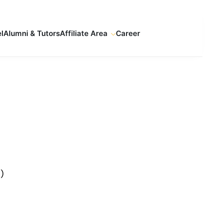
l
Alumni & Tutors
Affiliate Area
Career
1
)