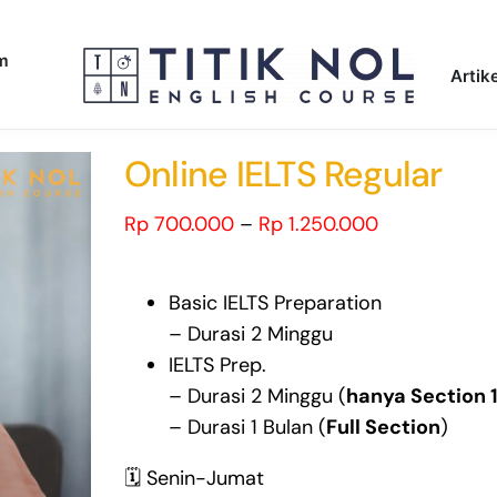
am
Artike
Online IELTS Regular
Price
Rp
700.000
–
Rp
1.250.000
range:
Rp 700.000
Basic IELTS Preparation
through
– Durasi 2 Minggu
Rp 1.250.000
IELTS Prep.
– Durasi 2 Minggu (
hanya Section 
– Durasi 1 Bulan (
Full Section
)
🗓️ Senin-Jumat