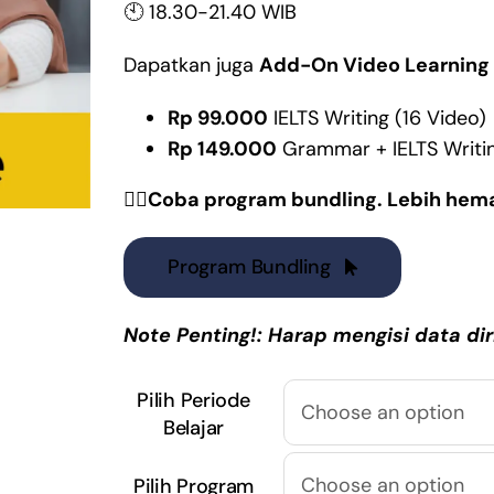
🕙 18.30-21.40 WIB
Dapatkan juga
Add-On Video Learning
Rp 99.000
IELTS Writing (16 Video)
Rp 149.000
Grammar + IELTS Writin
👇🏼Coba program bundling. Lebih hema
Program Bundling
Note Penting!: Harap mengisi data di
Pilih Periode
Belajar
Pilih Program