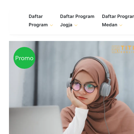
Skip
to
Daftar
Daftar Program
Daftar Progr
content
Program
Jogja
Medan
Promo