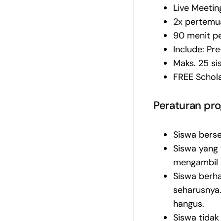
Live Meeti
2x pertemua
90 menit p
Include: Pr
Maks. 25 si
FREE Schola
Peraturan pr
Siswa berse
Siswa yang 
mengambil l
Siswa berha
seharusnya.
hangus.
Siswa tidak