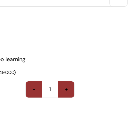
o learning
49.000
)
Online
IELTS
Regular
quantity