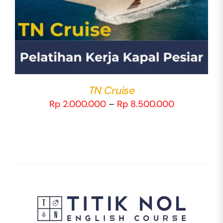
HAS
MULTIPLE
VARIANTS.
THE
OPTIONS
MAY
BE
CHOSEN
TN Cruise
ON
Price
Rp
2.000.000
–
Rp
8.500.000
THE
range:
PRODUCT
Rp 2.000.0
PAGE
through
Rp 8.500.0