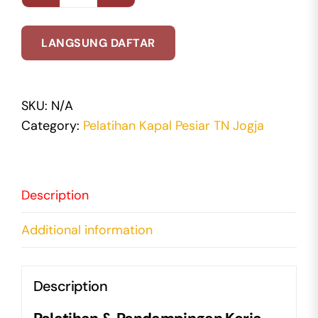
ACADEMY
-
LANGSUNG DAFTAR
PROGRAM
6
BULAN
SKU:
N/A
(TN
Category:
Pelatihan Kapal Pesiar TN Jogja
JOGJA)
quantity
Description
Additional information
Description