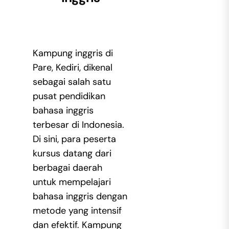
Kampung inggris di
Pare, Kediri, dikenal
sebagai salah satu
pusat pendidikan
bahasa inggris
terbesar di Indonesia.
Di sini, para peserta
kursus datang dari
berbagai daerah
untuk mempelajari
bahasa inggris dengan
metode yang intensif
dan efektif. Kampung