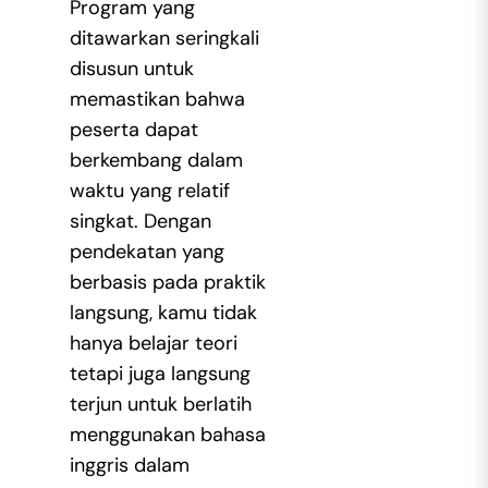
Program yang
ditawarkan seringkali
disusun untuk
memastikan bahwa
peserta dapat
berkembang dalam
waktu yang relatif
singkat. Dengan
pendekatan yang
berbasis pada praktik
langsung, kamu tidak
hanya belajar teori
tetapi juga langsung
terjun untuk berlatih
menggunakan bahasa
inggris dalam