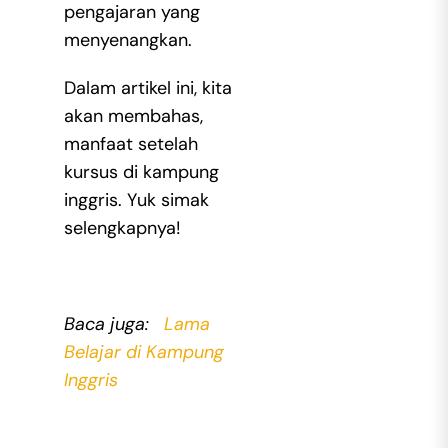
pengajaran yang
menyenangkan.
Dalam artikel ini, kita
akan membahas,
manfaat setelah
kursus di kampung
inggris
. Yuk simak
selengkapnya!
Baca juga:
Lama
Belajar di Kampung
Inggris