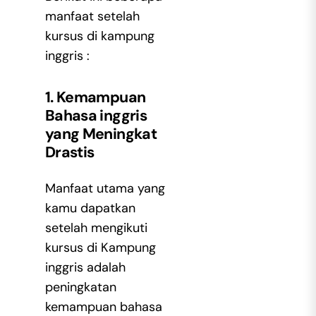
manfaat setelah
kursus di kampung
inggris
:
1. Kemampuan
Bahasa inggris
yang Meningkat
Drastis
Manfaat utama yang
kamu dapatkan
setelah mengikuti
kursus di Kampung
inggris adalah
peningkatan
kemampuan bahasa