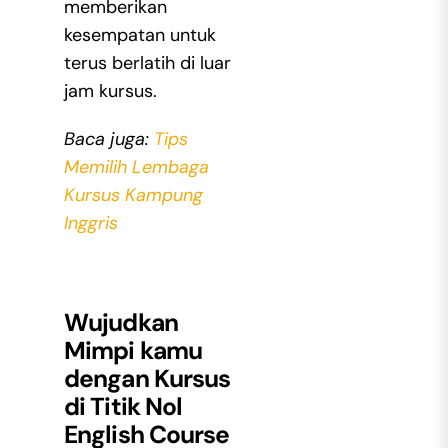
memberikan
kesempatan untuk
terus berlatih di luar
jam kursus.
Baca juga:
Tips
Memilih Lembaga
Kursus Kampung
Inggris
Wujudkan
Mimpi kamu
dengan Kursus
di Titik Nol
English Course