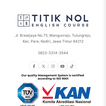
Jl. Brawijaya No.75, Mangunrejo, Tulungrejo,
Kec. Pare, Kediri, Jawa Timur 64212
0823-3314-3544