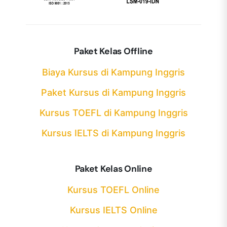
Paket Kelas Offline
Biaya Kursus di Kampung Inggris
Paket Kursus di Kampung Inggris
Kursus TOEFL di Kampung Inggris
Kursus IELTS di Kampung Inggris
Paket Kelas Online
Kursus TOEFL Online
Kursus IELTS Online