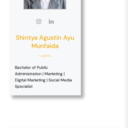
Shintya Agustin Ayu
Munfaida
+ posts
Bachelor of Public
Administration | Marketing |
Digital Marketing | Social Media
Specialist