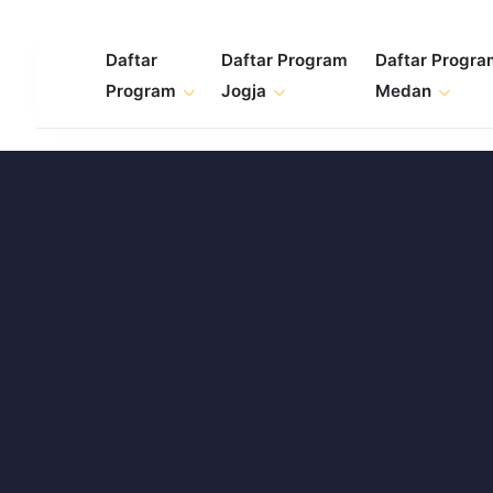
Skip
to
Daftar
Daftar Program
Daftar Progr
content
Program
Jogja
Medan