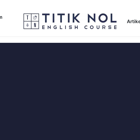
am
Artike