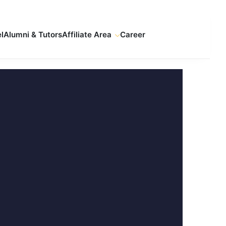
l
Alumni & Tutors
Affiliate Area
Career