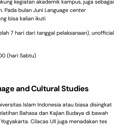
ukung kegiatan akademik kampus, juga sebagai
. Pada bulan Juni Language
center
 bisa kalian ikuti
elah 7 hari dari tanggal pelaksanaan), unofficial
00 (hari Sabtu)
uage and Cultural Studies
iversitas Islam Indonesia atau biasa disingkat
elatihan Bahasa dan Kajian Budaya di bawah
 Yogyakarta. Cilacas UII juga menadakan tes