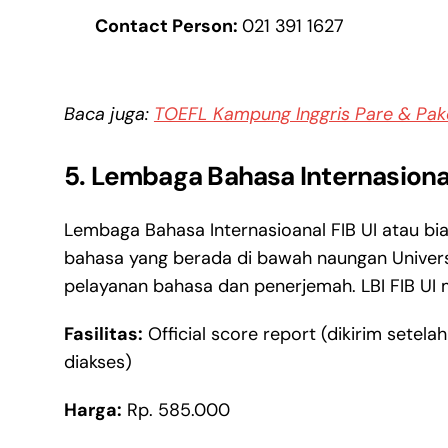
Contact Person:
021 391 1627
Baca juga:
TOEFL Kampung Inggris Pare & Pake
5. Lembaga Bahasa Internasiona
Lembaga Bahasa Internasioanal FIB UI atau bia
bahasa yang berada di bawah naungan Universi
pelayanan bahasa dan penerjemah. LBI FIB UI
Fasilitas:
Official score report (dikirim setelah
diakses)
Harga:
Rp. 585.000