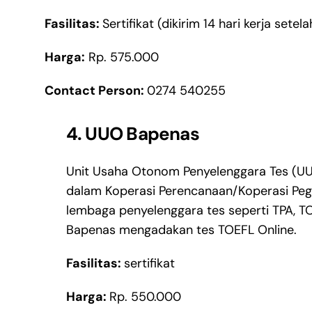
Fasilitas:
Sertifikat (dikirim 14 hari kerja setela
Harga:
Rp. 575.000
Contact Person:
0274 540255
4. UUO Bapenas
Unit Usaha Otonom Penyelenggara Tes (UUO
dalam Koperasi Perencanaan/Koperasi Pega
lembaga penyelenggara tes seperti TPA, TOE
Bapenas mengadakan tes TOEFL Online.
Fasilitas:
sertifikat
Harga:
Rp. 550.000