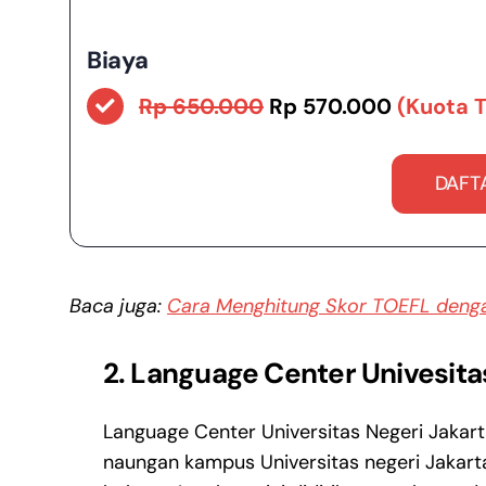
Biaya
Rp 650.000
Rp 570.000
(Kuota T
DAFT
Baca juga:
Cara Menghitung Skor TOEFL deng
2. Language Center Univesita
Language Center Universitas Negeri Jakar
naungan kampus Universitas negeri Jakart