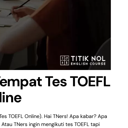
Tempat Tes TOEFL
line
Tes TOEFL Online). Hai TNers! Apa kabar? Apa
tau TNers ingin mengikuti tes TOEFL tapi