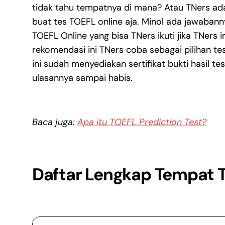
tidak tahu tempatnya di mana? Atau TNers ad
buat tes TOEFL online aja. Minol ada jawabann
TOEFL Online yang bisa TNers ikuti jika TNers 
rekomendasi ini TNers coba sebagai pilihan te
ini sudah menyediakan sertifikat bukti hasil t
ulasannya sampai habis.
Baca juga:
Apa itu TOEFL Prediction Test?
Daftar Lengkap Tempat T