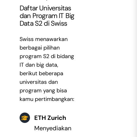
Daftar Universitas
dan Program IT Big
Data S2 di Swiss
Swiss menawarkan
berbagai pilihan
program S2 di bidang
IT dan big data,
berikut beberapa
universitas dan
program yang bisa
kamu pertimbangkan:
ETH Zurich
Menyediakan