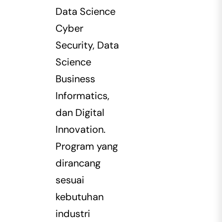
Data Science
Cyber
Security, Data
Science
Business
Informatics,
dan Digital
Innovation.
Program yang
dirancang
sesuai
kebutuhan
industri