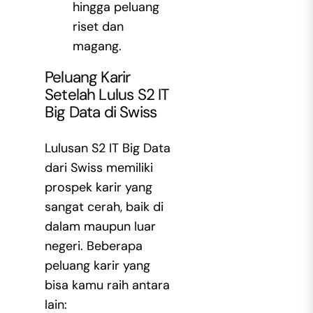
hingga peluang
riset dan
magang.
Peluang Karir
Setelah Lulus S2 IT
Big Data di Swiss
Lulusan S2 IT Big Data
dari Swiss memiliki
prospek karir yang
sangat cerah, baik di
dalam maupun luar
negeri. Beberapa
peluang karir yang
bisa kamu raih antara
lain: