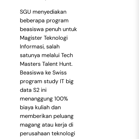
SGU menyediakan
beberapa program
beasiswa penuh untuk
Magister Teknologi
Informasi, salah
satunya melalui Tech
Masters Talent Hunt.
Beasiswa ke Swiss
program study IT big
data S2 ini
menanggung 100%
biaya kuliah dan
memberikan peluang
magang atau kerja di
perusahaan teknologi