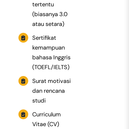
tertentu
(biasanya 3.0
atau setara)
Sertifikat
kemampuan
bahasa Inggris
(TOEFL/IELTS)
Surat motivasi
dan rencana
studi
Curriculum
Vitae (CV)