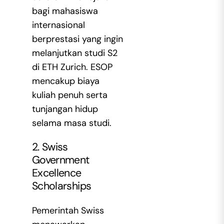
bagi mahasiswa
internasional
berprestasi yang ingin
melanjutkan studi S2
di ETH Zurich. ESOP
mencakup biaya
kuliah penuh serta
tunjangan hidup
selama masa studi.
2. Swiss
Government
Excellence
Scholarships
Pemerintah Swiss