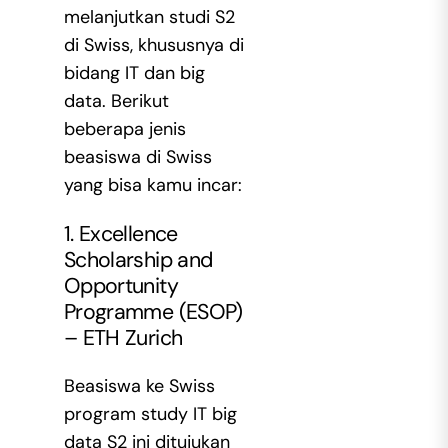
melanjutkan studi S2
di Swiss, khususnya di
bidang IT dan big
data. Berikut
beberapa jenis
beasiswa di Swiss
yang bisa kamu incar:
1. Excellence
Scholarship and
Opportunity
Programme (ESOP)
– ETH Zurich
Beasiswa ke Swiss
program study IT big
data S2 ini ditujukan