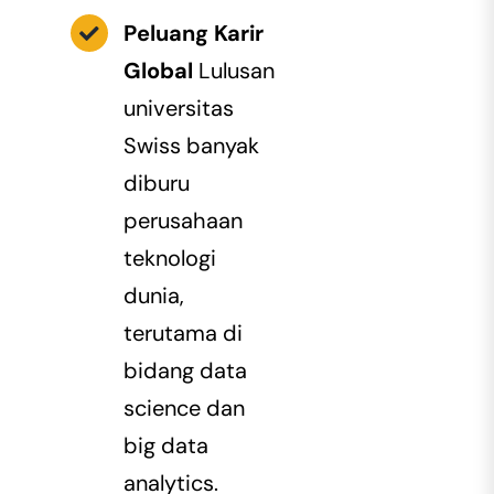
Peluang Karir
Global
Lulusan
universitas
Swiss banyak
diburu
perusahaan
teknologi
dunia,
terutama di
bidang data
science dan
big data
analytics.