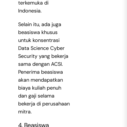
terkemuka di
Indonesia.
Selain itu, ada juga
beasiswa khusus
untuk konsentrasi
Data Science Cyber
Security yang bekerja
sama dengan ACSI.
Penerima beasiswa
akan mendapatkan
biaya kuliah penuh
dan gaji selama
bekerja di perusahaan
mitra.
4. Beasiswa