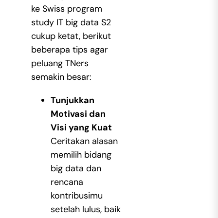
ke Swiss program
study IT big data S2
cukup ketat, berikut
beberapa tips agar
peluang TNers
semakin besar:
Tunjukkan
Motivasi dan
Visi yang Kuat
Ceritakan alasan
memilih bidang
big data dan
rencana
kontribusimu
setelah lulus, baik