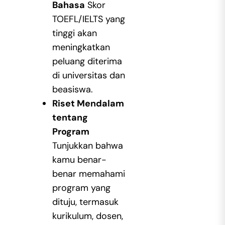
Bahasa
Skor
TOEFL/IELTS yang
tinggi akan
meningkatkan
peluang diterima
di universitas dan
beasiswa.
Riset Mendalam
tentang
Program
Tunjukkan bahwa
kamu benar-
benar memahami
program yang
dituju, termasuk
kurikulum, dosen,