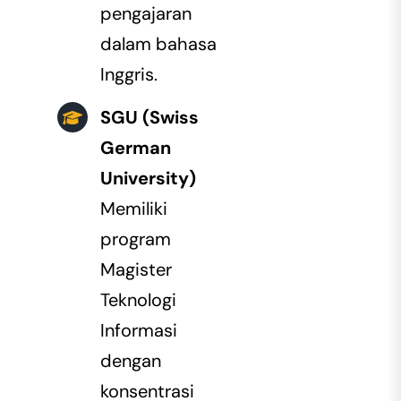
pengajaran
dalam bahasa
Inggris.
SGU (Swiss
German
University)
Memiliki
program
Magister
Teknologi
Informasi
dengan
konsentrasi