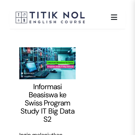
Skip
to
content
Informasi
Beasiswa ke
Swiss Program
Study IT Big Data
S2
Ingin melanjutkan