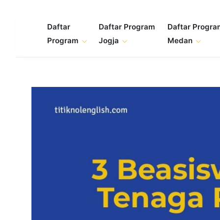
Skip
to
Daftar
Daftar Program
Daftar Progr
content
Program
Jogja
Medan