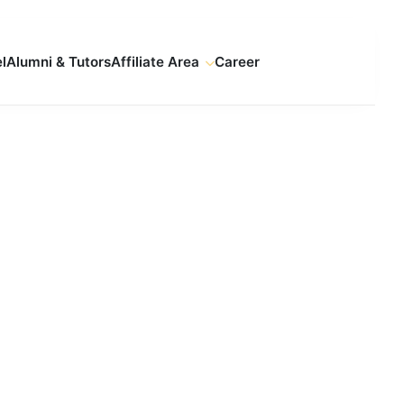
l
Alumni & Tutors
Affiliate Area
Career