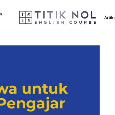
am
Artike