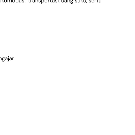
komodasi, transportasi, uang saku, serta
ngajar