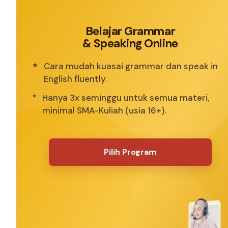
Skip
to
Belajar Grammar
content
& Speaking Online
Cara mudah kuasai grammar dan speak in
English fluently.
Hanya 3x seminggu untuk semua materi,
minimal SMA-Kuliah (usia 16+).
Pilih Program