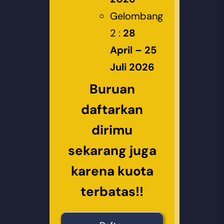
Gelombang
2 :
28
April – 25
Juli 2026
Buruan
daftarkan
dirimu
sekarang juga
karena kuota
terbatas!!