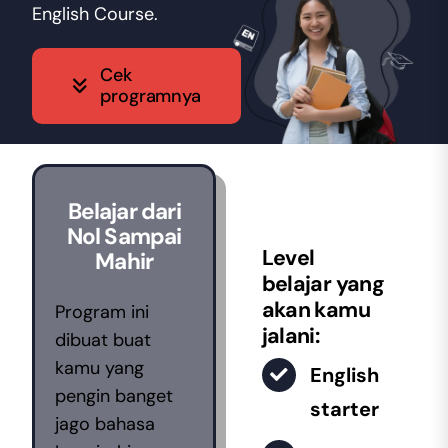
English Course.
Cek
programnya
Belajar dari
Nol Sampai
Level
Mahir
belajar yang
akan kamu
Program ini
jalani:
dibuat buat
kamu yang
English
pengin banget
starter
jago bahasa