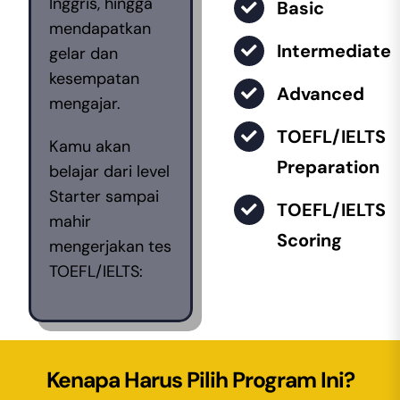
Inggris, hingga
Basic
mendapatkan
Intermediate
gelar dan
kesempatan
Advanced
mengajar.
TOEFL/IELTS
Kamu akan
Preparation
belajar dari level
Starter sampai
TOEFL/IELTS
mahir
Scoring
mengerjakan tes
TOEFL/IELTS:
Kenapa Harus Pilih Program Ini?