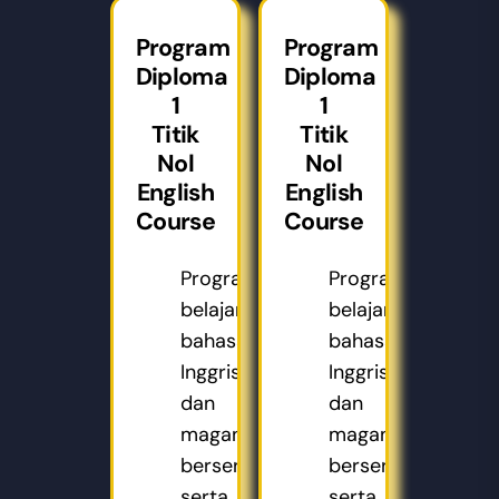
Program
Program
Diploma
Diploma
1
1
Titik
Titik
Nol
Nol
English
English
Course
Course
Program
Program
belajar
belajar
bahasa
bahasa
Inggris
Inggris
dan
dan
magang
magang
bersertifkat
bersertifkat
serta
serta