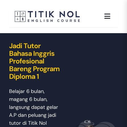
Skip
to
content
Jadi Tutor
Bahasa Inggris
Profesional
Bareng Program
Diploma 1
Belajar 6 bulan,
magang 6 bulan,
langsung dapat gelar
A.P dan peluang jadi
tutor di Titik Nol