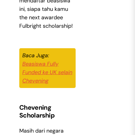
mendaftar beasiswa
ini, siapa tahu kamu
the next awardee
Fulbright scholarship!
Baca Juga:
Beasiswa Fully
Funded ke UK selain
Chevening
Chevening
Scholarship
Masih dari negara