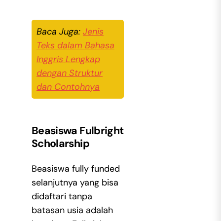
Baca Juga:
Jenis
Teks dalam Bahasa
Inggris Lengkap
dengan Struktur
dan Contohnya
Beasiswa Fulbright
Scholarship
Beasiswa fully funded
selanjutnya yang bisa
didaftari tanpa
batasan usia adalah