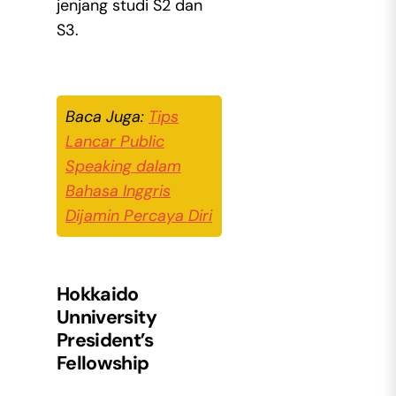
jenjang studi S2 dan
S3.
Baca Juga:
Tips
Lancar Public
Speaking dalam
Bahasa Inggris
Dijamin Percaya Diri
Hokkaido
Unniversity
President’s
Fellowship