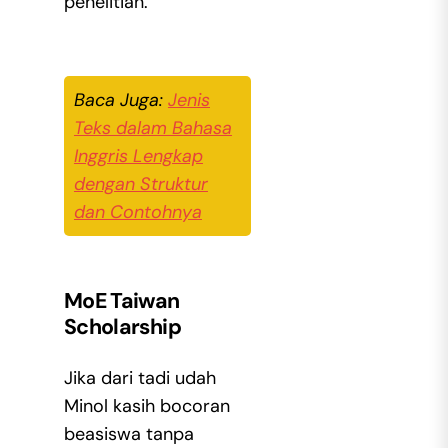
penelitian.
Baca Juga:
Jenis
Teks dalam Bahasa
Inggris Lengkap
dengan Struktur
dan Contohnya
MoE Taiwan
Scholarship
Jika dari tadi udah
Minol kasih bocoran
beasiswa tanpa